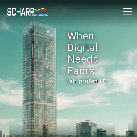
When
Digital
Needs
Facts
Wir prüfen IT.