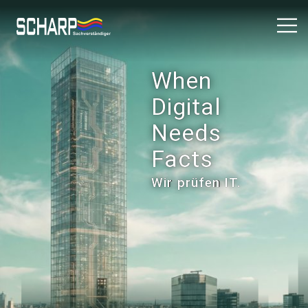
When
Digital
Needs
Facts
Wir prüfen IT.